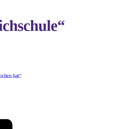
chschule“
ochen hat“