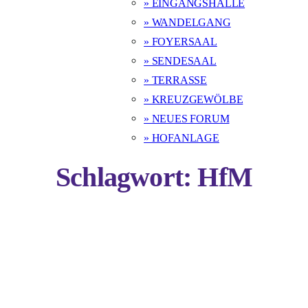
» EINGANGSHALLE
» WANDELGANG
» FOYERSAAL
» SENDESAAL
» TERRASSE
» KREUZGEWÖLBE
» NEUES FORUM
» HOFANLAGE
Schlagwort:
HfM