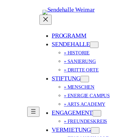
Zum
Inhalt
springen
PROGRAMM
SENDEHALLE
» HISTORIE
» SANIERUNG
» DRITTE ORTE
STIFTUNG
» MENSCHEN
» ENERGIE CAMPUS
» ARTS ACADEMY
ENGAGEMENT
» FREUNDESKREIS
VERMIETUNG