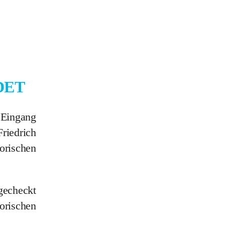
DET
Eingang
riedrich
orischen
gecheckt
orischen