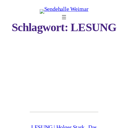
Zum
Inhalt
springen
Schlagwort:
LESUNG
LESUNG | Holger Stark „Das